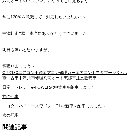
八高オートの「ファン」になってもらえるように
常に120％を意識して、対応したいと思います！
中津川市Y様、本当にありがとうございました！
明日も暑いと思いますが、
頑張りましょう～
GRX130
エアコン不調
エアコン修理
カーエアコン
トヨタ
マークX
下呂
市
中古車
中津川市
修理
八高オート
恵那市
注文販売
車
日産 セレナ e-POWERの中古車を納車しました！
前の記事
トヨタ ハイエースワゴン GLの新車を納車しました～
次の記事
関連記事