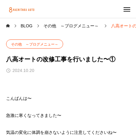
BLOG
その他 ～ブログメニュー～
八高オート
その他 ～ブログメニュー～
八高オートの改修工事を行いました〜①
2024.10.20
こんばんは〜
急激に寒くなってきました〜
気温の変化に体調を崩さないように注意してくださいね〜