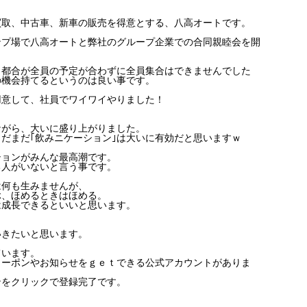
買取、中古車、新車の販売を得意とする、八高オートです。
ンプ場で八高オートと弊社のグループ企業での合同親睦会を開
ら都合が全員の予定が合わずに全員集合はできませんでした
の機会持てるというのは良い事です。
用意して、社員でワイワイやりました！
ながら、大いに盛り上がりました。
だまだ｢飲みニケーション｣は大いに有効だと思いますｗ
ションがみんな最高潮です。
る人がいないと言う事です。
は何も生みませんが、
ぶ、ほめるときはほめる。
は成長できるといいと思います。
いきたいと思います。
ています。
クーポンやお知らせをｇｅｔできる公式アカウントがありま
ンをクリックで登録完了です。