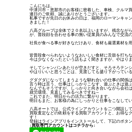
こんにちは。
中津川市・恵那市のお客様に密着した、車検、クルマ
連日のご依頼、誠にありがとうございます。
私事ですが先日のお休みの日は、福岡のローマンキャ
きました！
八高グループは全体で２０名以上いますが、残念なが
が、普段顔を合わせる事の無い従業員のみんなで交流
社長が食べる事が好きなだけあり、食材も厳選素材を
皆普段食べられないようなおいしい食材に舌鼓を打ち
今は少なくなったという話もよく聞きますが、やはりま
そしてシャンパンあたりが空きだすと、そろそろテン
やはりいいと思うことは、見渡しても盛り下がってい
グダグダになってしまうような馴れ合いの仕事の関係
言う時は言う、仕事はしっかりこなす、遊ぶときは遊
なんでもそうですが、しっかりと向き合いながら会社
就労環境、見直してみるべきですね～
これでまた、明日からの活力に繋がります。
明日もまた、お客様の為にしっかりと仕事をこなして
八高オートでは、公式ラインアカウントを二つ開設し
買取査定などの依頼をする買取アカウントと、お得な
す！
登録はラインアプリをインストールして、下記のボタ
↓買取専門アカウントはコチラから↓