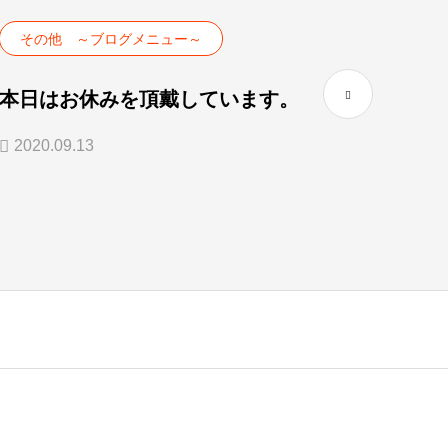
その他 ～ブログメニュー～
その
本日はお休みを頂戴しています。
明日
ポル
2020.09.13
2020