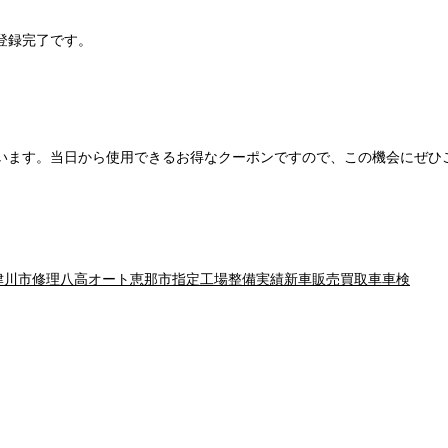
登録完了です。
います。当日から使用できるお得なクーポンですので、この機会にぜひ
津川市
修理
八高オート
恵那市
指定工場
整備実績
新車販売
買取
車
車検