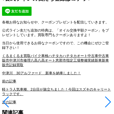
各種お得なお知らせや、クーポンプレゼントを配信していきます。
公式ライン友だち追加の特典は、「オイル交換半額クーポン」をプ
レゼントしています。買取専門もクーポンありますよ！
当日から使用できるお得なクーポンですので、この機会にぜひご登
録下さい！
くるま
くるま買取
バイク車検
ハチタカ
ハチタカオート
中古車
中古車
販売
中津川市
修理
八高
八高オート
恵那市
指定工場
整備実績
新車
新車
販売
記録
買取
中津川 30アルファード 新車を納車しました！
前の記事
軽トラ人気車種、2台目が旅立ちました！今回はスズキのキャリート
ラックです。
次の記事
関連記事