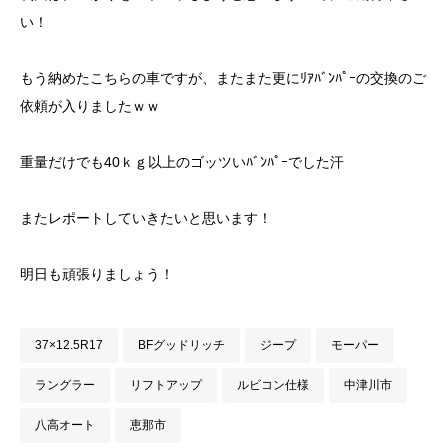
い！
もう納めたこちらの車ですが、またまた更にﾘｱﾊﾞﾝﾊﾟｰの交換のご
依頼が入りましたｗｗ
重量だけでも40ｋｇ以上のゴッツいﾊﾞﾝﾊﾟｰでした汗
またレポートしていきたいと思います！
明日も頑張りましょう！
37×12.5R17
BFグッドリッチ
ジープ
モーパー
ラングラー
リフトアップ
ルビコン仕様
中津川市
八高オート
恵那市