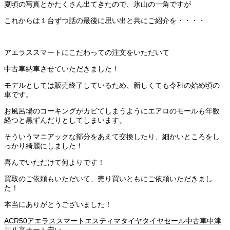
夏頃の写真とかたくさん出てきたので、氷山の一角ですが
これからは１台ずつ話の最後に思い出と共にご紹介を・・・・
アエラススマートにこだわっての注文をいただいて
中古車納車させていただきました！
モデルとしては販売終了しているため、新しくても令和の始め頃の
車です。
お風呂場のコーキングがカビてしまうようにエアロのモールも年数
経つと黒ずんだりとしてしまいます。
そういうマニアックな部分をあえて交換したり、細かいところをし
っかり綺麗にしました！
喜んでいただけて何よりです！
買取のご依頼もいただいて、売り買いともにご依頼いただきまし
た！
本当にありがとうございました！
ACR50
アエラススマート
エスティマ
タイヤ
タイヤセール
中古車
中津
川
八高オート
安い