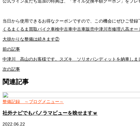
公式ライン友だち追加の特典は、「オイル交換半額クーポン」をプレ
当日から使用できるお得なクーポンですので、この機会にぜひご登録
くるま
くるま買取
バイク車検
中古車
中古車販売
中津川市
修理
八高オー
大掛かりな整備は続きます②
前の記事
中津川 高山のお客様です。スズキ ソリオバンディットを納車しま
次の記事
関連記事
整備記録 ～ブログメニュー～
社外ナビでもパノラマビューを映せますｗ
2022.06.22