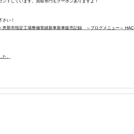
ゼントしています。買取専門もクーポンありますよ！
下さい！
ト
恵那市
指定工場
整備実績
新車
新車販売
記録 ～ブログメニュー～ HACHI
した。