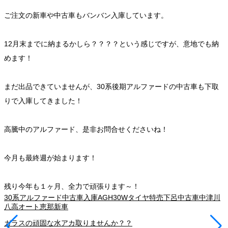
ご注文の新車や中古車もバンバン入庫しています。
12月末までに納まるかしら？？？？という感じですが、意地でも納
めます！
まだ出品できていませんが、30系後期アルファードの中古車も下取
りで入庫してきました！
高騰中のアルファード、是非お問合せくださいね！
今月も最終週が始まります！
残り今年も１ヶ月、全力で頑張ります～！
30系アルファード中古車入庫
AGH30W
タイヤ特売
下呂
中古車
中津川
八高オート
恵那
新車
ガラスの頑固な水アカ取りませんか？？