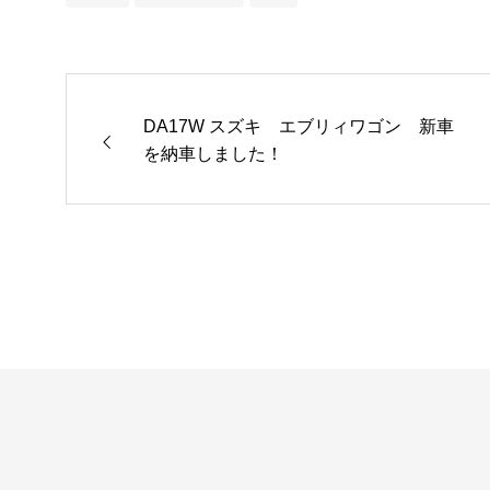
DA17W スズキ エブリィワゴン 新車
を納車しました！