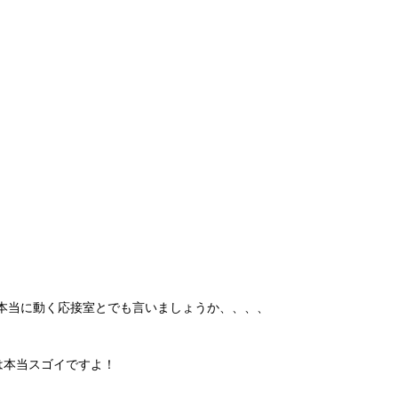
本当に動く応接室とでも言いましょうか、、、、
は本当スゴイですよ！