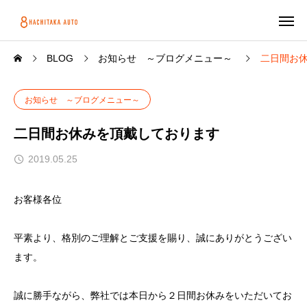
BLOG
お知らせ ～ブログメニュー～
二日間お
お知らせ ～ブログメニュー～
二日間お休みを頂戴しております
2019.05.25
お客様各位
平素より、格別のご理解とご支援を賜り、誠にありがとうござい
ます。
誠に勝手ながら、弊社では本日から２日間お休みをいただいてお