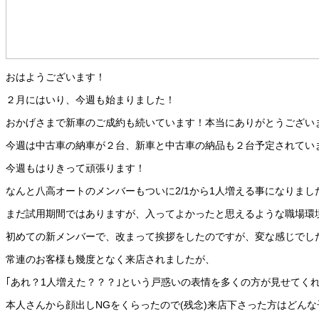
おはようございます！
２月にはいり、今週も始まりました！
おかげさまで新車のご成約も続いています！本当にありがとうござい
今週は中古車の納車が２台、新車と中古車の納品も２台予定されてい
今週もはりきって頑張ります！
なんと八高オートのメンバーもついに2/1から1人増える事になりまし
まだ試用期間ではありますが、入ってよかったと思えるような職場環
初めての新メンバーで、改まって挨拶をしたのですが、変な感じでし
常連のお客様も幾度となく来店されましたが、
｢あれ？1人増えた？？？｣という戸惑いの表情を多くの方が見せてく
本人さんから顔出しNGをくらったので(残念)来店下さった方はどん