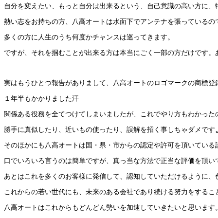
自分を変えたい、もっと自分は出来るという、自己意識の高い方に、
熱い志をお持ちの方、八高オートは水面下でアンテナを張っているの
多くの方に人生のうち何度かチャンスは巡ってきます。
ですが、それを掴むことが出来る方は本当にごく一部の方だけです。
実はもうひとつ報告がありまして、八高オートのロゴマークの商標登
１年半もかかりました汗
関係ある役務を全てつけてしまいましたが、これでやり方もわかった
勝手に真似したり、近いもの使ったり、誤解を招く事しちゃダメです
そのほかにも八高オートは国・県・市からの認定や許可を頂いている
口でいろいろ言うのは簡単ですが、真っ当な方法で正当な評価を頂い
あとはこれを多くのお客様に発信して、認知していただけるように、
これからの若い世代にも、未来のある会社であり続ける努力をするこ
八高オートはこれからもどんどん勢いを加速していきたいと思います