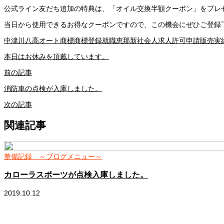
公式ライン友だち追加の特典は、「オイル交換半額クーポン」をプレ
当日から使用できるお得なクーポンですので、この機会にぜひご登録
中津川
八高オート
商標
商標登録
就職
恵那
新社会人
求人
許可申請
販売実
本日はお休みを頂戴しています。
前の記事
消防車の点検が入庫しました。
次の記事
関連記事
整備記録 ～ブログメニュー～
カローラスポーツが点検入庫しました。
2019.10.12