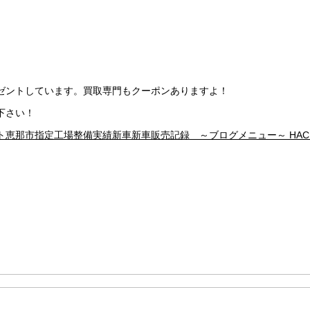
ゼントしています。買取専門もクーポンありますよ！
下さい！
ト
恵那市
指定工場
整備実績
新車
新車販売
記録 ～ブログメニュー～ HACHI