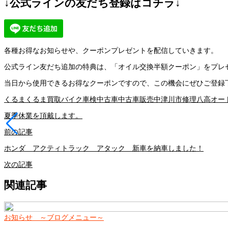
↓公式ラインの友だち登録はコチラ↓
各種お得なお知らせや、クーポンプレゼントを配信していきます。
公式ライン友だち追加の特典は、「オイル交換半額クーポン」をプレ
当日から使用できるお得なクーポンですので、この機会にぜひご登録
くるま
くるま買取
バイク車検
中古車
中古車販売
中津川市
修理
八高オー
夏季休業を頂戴します。
前の記事
ホンダ アクティトラック アタック 新車を納車しました！
次の記事
関連記事
お知らせ ～ブログメニュー～