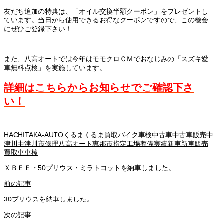
友だち追加の特典は、「オイル交換半額クーポン」をプレゼントし
ています。当日から使用できるお得なクーポンですので、この機会
にぜひご登録下さい！
また、八高オートでは今年はモモクロＣＭでおなじみの「スズキ愛
車無料点検」を実施しています。
詳細はこちらからお知らせでご確認下さ
い！
HACHITAKA-AUTO
くるま
くるま買取
バイク車検
中古車
中古車販売
中
津川
中津川市
修理
八高オート
恵那市
指定工場
整備実績
新車
新車販売
買取
車
車検
ＸＢＥＥ・50プリウス・ミラトコットを納車しました。
前の記事
30プリウスを納車しました。
次の記事