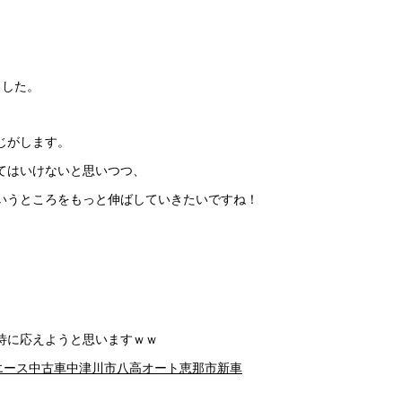
ました。
じがします。
てはいけないと思いつつ、
いうところをもっと伸ばしていきたいですね！
待に応えようと思いますｗｗ
エース
中古車
中津川市
八高オート
恵那市
新車