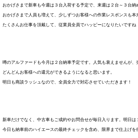
おかげさまで新車も今週は３台入荷する予定で、来週は２台～３台納
おかげさまで人員も増えて、少しずつお客様への作業レスポンスも本
たくさんお仕事を頂戴して、従業員全員でハッピーになりたいですね
噂のアルファードも今月は２台納車予定です。人気も衰えませんが、
どんどんお客様への還元ができるようになると思います。
明日も商談ラッシュなので、全員全力で対応させていただきます！
新車だけでなく、中古車もご成約やお問合せが毎日入ります。明日は
今日も納車前のハイエースの最終チェックを含め、限界まで仕上げを