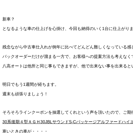
新車？
となるような車の仕上げを心掛け、今回も納得のいく1台に仕上がり
残念ながら中古車仕入れが例年に比べてどんどん難しくなっている感
バックオーダーだけが溜まる一方で、お客様への提案方法も考えなく
八高オートは他所と同じ事もできますが、他で出来ない事を出来ると
明日でもう1週間が経ちます。
週末も頑張りましょう！
そろそろラインクーポンを抽選してくれという声を頂いたので、ご期
30系後期
４型
ＡＧＨ30
JBLサウンド
S-Cパッケージ
アルファード
ハイ
寒いときの車が・・・・