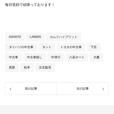
毎日笑顔で頑張っております！
AXVH70
LA600S
カムリハイブリット
ダイハツの中古車
タント
トヨタの中古車
下呂
中古車
中古車探し
中津川
八高オート
大桑
恵那
松本
注文販売
前の記事
次の記事