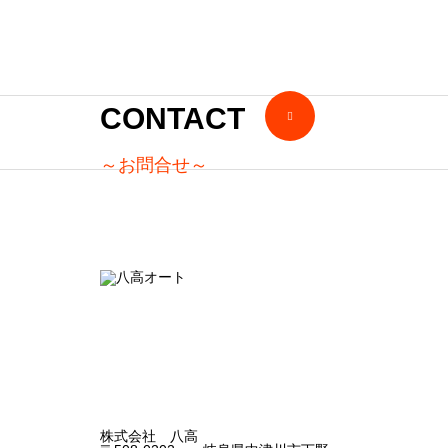
ます
ｗお
礼も
CONTACT
たく
～お問合せ～
さん
言い
ます
ｗ
株式会社 八高