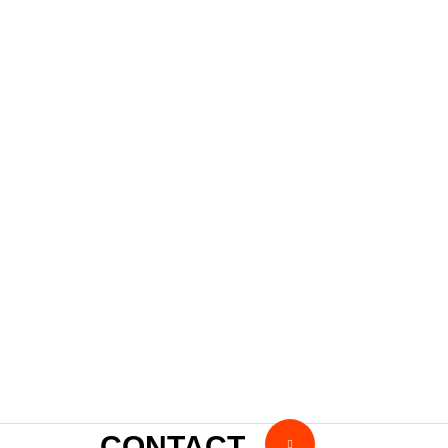
中古車販
売 ～ブ
ログメニ
ュー～
ミニ
クー
パ
202
0.10.1
ー
6
XS15
を
納車
しま
CONTACT