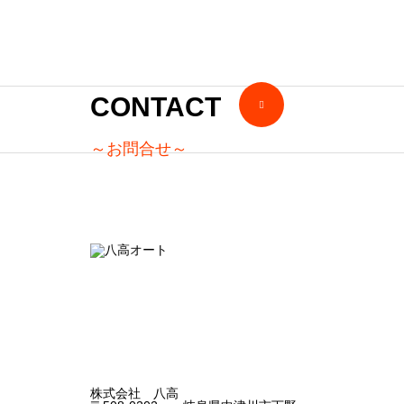
で唯
？
一の
女性
CONTACT
整備
～お問合せ～
士が
活躍
して
いま
す！
株式会社 八高