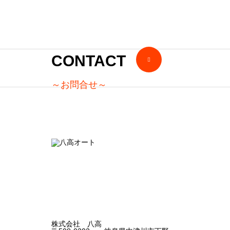
トカ
ー
ゴ
CONTACT
クル
～お問合せ～
ーズ
の新
車を
納車
しま
し
た！
株式会社 八高