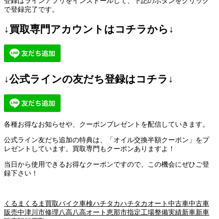
登録はラインアプリをインストールして、下記のボタンをクリック
で登録完了です。
↓買取専門アカウントはコチラから↓
↓公式ラインの友だち登録はコチラ↓
各種お得なお知らせや、クーポンプレゼントを配信していきます。
公式ライン友だち追加の特典は、「オイル交換半額クーポン」をプ
レゼントしています。買取専門もクーポンありますよ！
当日から使用できるお得なクーポンですので、この機会にぜひご登
録下さい！
くるま
くるま買取
バイク車検
ハチタカ
ハチタカオート
中古車
中古車
販売
中津川市
修理
八高
八高オート
恵那市
指定工場
整備実績
新車
新車