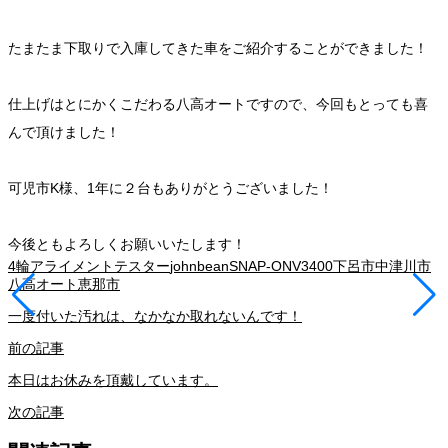
たまたま下取りで入庫してきた車をご紹介することができました！
仕上げはとにかくこだわる八高オートですので、今回もとっても喜
んで頂けました！
可児市K様、1年に２台もありがとうございました！
今後ともよろしくお願いいたします！
4輪アライメントテスター
johnbean
SNAP-ON
V3400
下呂市
中津川市
八高オート
恵那市
一度付いた汚れは、なかなか取れないんです！
前の記事
本日はお休みを頂戴しています。
次の記事