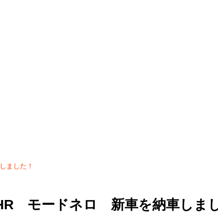
車しました！
HR モードネロ 新車を納車しま