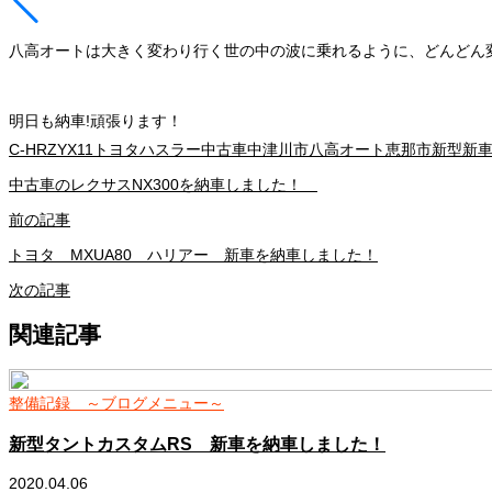
八高オートは大きく変わり行く世の中の波に乗れるように、どんどん
明日も納車!頑張ります！
C-HR
ZYX11
トヨタ
ハスラー
中古車
中津川市
八高オート
恵那市
新型
新
中古車のレクサスNX300を納車しました！
前の記事
トヨタ MXUA80 ハリアー 新車を納車しました！
次の記事
関連記事
整備記録 ～ブログメニュー～
新型タントカスタムRS 新車を納車しました！
2020.04.06